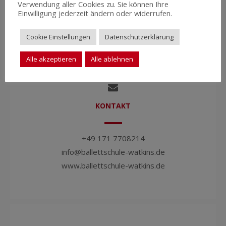
Verwendung aller Cookies zu. Sie können Ihre
Im Freudental 15
Einwilligung jederzeit ändern oder widerrufen.
49143 Bissendorf
Cookie Einstellungen
Datenschutzerklärung
Alle akzeptieren
Alle ablehnen
KONTAKT
+49 171 7708214
info@ballettschule-watkins.de
www.ballettschule-watkins.de